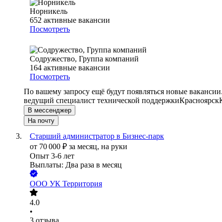
Норникель
652
активные вакансии
Посмотреть
Содружество, Группа компаний
164
активные вакансии
Посмотреть
По вашему запросу ещё будут появляться новые вакансии
ведущий специалист технической поддержки
Красноярск
В мессенджер
На почту
Старший администратор в Бизнес-парк
от
70 000
₽
за месяц,
на руки
Опыт 3-6 лет
Выплаты: Два раза в месяц
ООО
УК Территория
4.0
•
3
отзыва