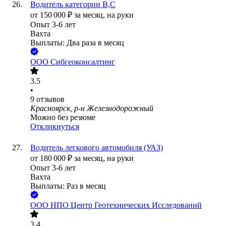
Водитель категории В,С
от
150 000
₽
за месяц,
на руки
Опыт 3-6 лет
Вахта
Выплаты: Два раза в месяц
ООО
Сибгеоконсалтинг
3.5
•
9
отзывов
Красноярск, р-н Железнодорожный
Можно без резюме
Откликнуться
Водитель легкового автомобиля (УАЗ)
от
180 000
₽
за месяц,
на руки
Опыт 3-6 лет
Вахта
Выплаты: Раз в месяц
ООО
НПО Центр Геотехнических Исследований
3.4