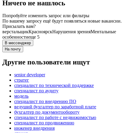
Ничего не нашлось
Попробуйте изменить запрос или фильтры
По вашему запросу ещё будут появляться новые вакансии.
Присылать вам?
верстальщик
Красноярск
Нарушения зрения
Ментальные
особенности
еще 5
В мессенджер
На почту
Другие пользователи ищут
senior developer
стратег
специалист по технической поддержке
специалист по аудиту
модель
специалист по внедрению ПО
ведущий бухгалтер по заработной плате
бухгалтер по документообороту
специалист по работе с недвижимостью
специалист по продвижению
инженер внедрения