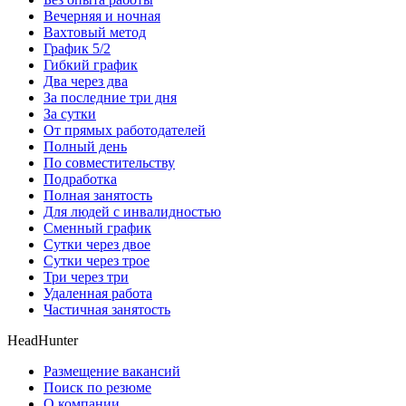
Вечерняя и ночная
Вахтовый метод
График 5/2
Гибкий график
Два через два
За последние три дня
За сутки
От прямых работодателей
Полный день
По совместительству
Подработка
Полная занятость
Для людей с инвалидностью
Сменный график
Сутки через двое
Сутки через трое
Три через три
Удаленная работа
Частичная занятость
HeadHunter
Размещение вакансий
Поиск по резюме
О компании