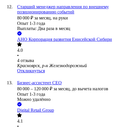
Старший менеджер направления по внешнему
позиционированию событий
80 000
₽
за месяц,
на руки
Опыт 1-3 года
Выплаты: Два раза в месяц
АНО Корпорация развития Енисейской Сибири
4.0
•
4
отзыва
Красноярск, р-н Железнодорожный
Откликнуться
Бизнес-ассистент CEO
80 000
–
120 000
₽
за месяц,
до вычета налогов
Опыт 1-3 года
Можно удалённо
Digital Retail Group
4.1
•