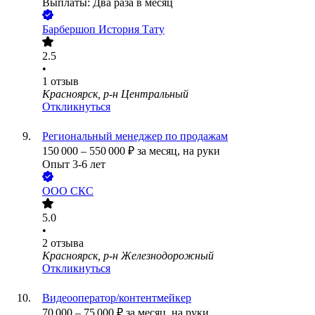
Выплаты: Два раза в месяц
Барбершоп История Тату
2.5
•
1
отзыв
Красноярск, р-н Центральный
Откликнуться
Региональный менеджер по продажам
150 000
–
550 000
₽
за месяц,
на руки
Опыт 3-6 лет
ООО
СКС
5.0
•
2
отзыва
Красноярск, р-н Железнодорожный
Откликнуться
Видеооператор/контентмейкер
70 000
–
75 000
₽
за месяц,
на руки