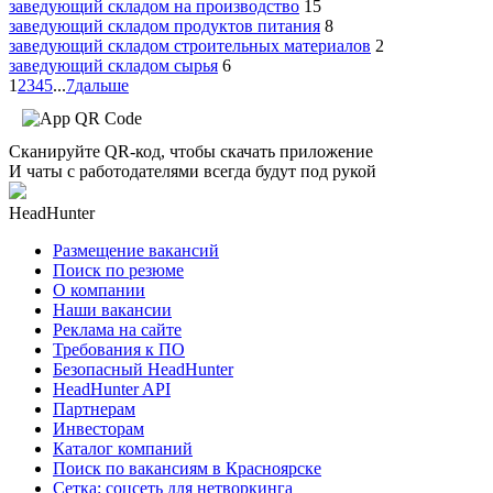
заведующий складом на производство
15
заведующий складом продуктов питания
8
заведующий складом строительных материалов
2
заведующий складом сырья
6
1
2
3
4
5
...
7
дальше
Сканируйте QR-код, чтобы скачать приложение
И чаты с работодателями всегда будут под рукой
HeadHunter
Размещение вакансий
Поиск по резюме
О компании
Наши вакансии
Реклама на сайте
Требования к ПО
Безопасный HeadHunter
HeadHunter API
Партнерам
Инвесторам
Каталог компаний
Поиск по вакансиям в Красноярске
Сетка: соцсеть для нетворкинга