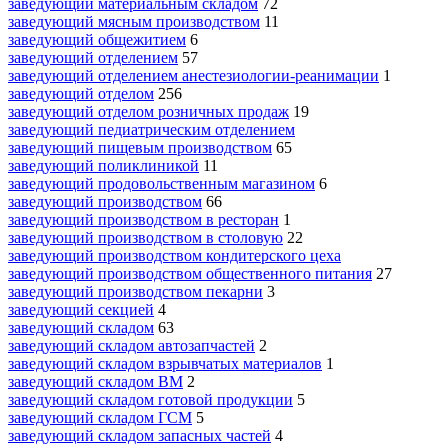
заведующий материальным складом
72
заведующий мясным производством
11
заведующий общежитием
6
заведующий отделением
57
заведующий отделением анестезиологии-реанимации
1
заведующий отделом
256
заведующий отделом розничных продаж
19
заведующий педиатрическим отделением
заведующий пищевым производством
65
заведующий поликлиникой
11
заведующий продовольственным магазином
6
заведующий производством
66
заведующий производством в ресторан
1
заведующий производством в столовую
22
заведующий производством кондитерского цеха
заведующий производством общественного питания
27
заведующий производством пекарни
3
заведующий секцией
4
заведующий складом
63
заведующий складом автозапчастей
2
заведующий складом взрывчатых материалов
1
заведующий складом ВМ
2
заведующий складом готовой продукции
5
заведующий складом ГСМ
5
заведующий складом запасных частей
4