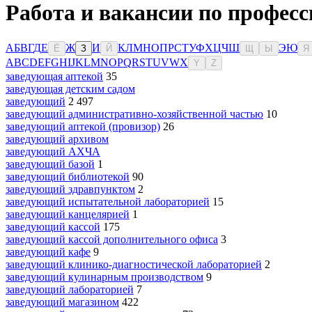
Работа и вакансии по професс
А
Б
В
Г
Д
Е
Ж
И
К
Л
М
Н
О
П
Р
С
Т
У
Ф
Х
Ц
Ч
Ш
Э
Ю
Ё
З
Й
Щ
Ы
Я
A
B
C
D
E
F
G
H
I
J
K
L
M
N
O
P
Q
R
S
T
U
V
W
X
Y
Z
заведующая аптекой
35
заведующая детским садом
заведующий
2 497
заведующий административно-хозяйственной частью
10
заведующий аптекой (провизор)
26
заведующий архивом
заведующий АХЧА
заведующий базой
1
заведующий библиотекой
90
заведующий здравпунктом
2
заведующий испытательной лабораторией
15
заведующий канцелярией
1
заведующий кассой
175
заведующий кассой дополнительного офиса
3
заведующий кафе
9
заведующий клинико-диагностической лабораторией
2
заведующий кулинарным производством
9
заведующий лабораторией
7
заведующий магазином
422