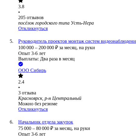
3.8
•
205
отзывов
посёлок городского типа Усть-Нера
Откликнуться
Руководитель проектов монтаж систем видеонаблюдени
100 000
–
200 000
₽
за месяц,
на руки
Опыт 3-6 лет
Выплаты: Два раза в месяц
ООО
Сибирь
2.4
•
3
отзыва
Красноярск, р-н Центральный
Можно без резюме
Откликнуться
Начальник отдела закупок
75 000
–
80 000
₽
за месяц,
на руки
Опыт 3-6 лет