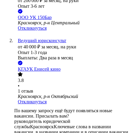
от
200 000
₽
за месяц,
на руки
Опыт 3-6 лет
ООО
УК 150Бар
Красноярск, р-н Центральный
Откликнуться
Ведущий юрисконсульт
от
40 000
₽
за месяц,
на руки
Опыт 1-3 года
Выплаты: Два раза в месяц
КГАУК Енисей кино
3.8
•
1
отзыв
Красноярск, р-н Октябрьский
Откликнуться
По вашему запросу ещё будут появляться новые
вакансии. Присылать вам?
руководитель юридической
службы
Красноярск
Ключевые слова в названии
вакансии, в названии компании и в описании вакансии