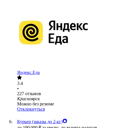
Яндекс.Еда
3.4
•
227
отзывов
Красноярск
Можно без резюме
Откликнуться
Курьер (заказы до 2-кг)
до
190 000
₽
за месяц,
до вычета налогов