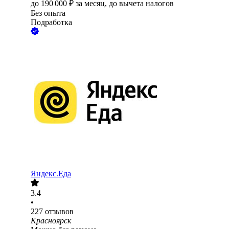
до
190 000
₽
за месяц,
до вычета налогов
Без опыта
Подработка
Яндекс.Еда
3.4
•
227
отзывов
Красноярск