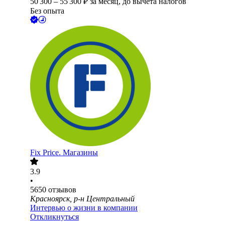
50 300
–
55 300
₽
за месяц,
до вычета налогов
Без опыта
Fix Price. Магазины
3.9
•
5650
отзывов
Красноярск, р-н Центральный
Интервью о жизни в компании
Откликнуться