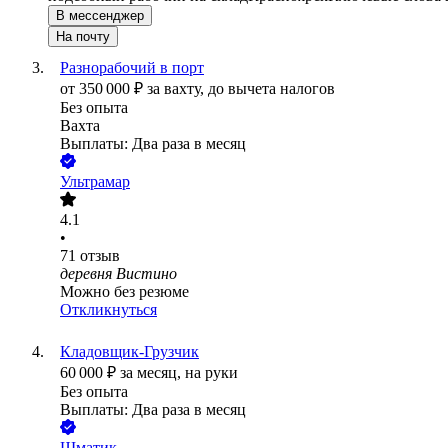
В мессенджер
На почту
Разнорабочий в порт
от
350 000
₽
за вахту,
до вычета налогов
Без опыта
Вахта
Выплаты: Два раза в месяц
Ультрамар
4.1
•
71
отзыв
деревня Вистино
Можно без резюме
Откликнуться
Кладовщик-Грузчик
60 000
₽
за месяц,
на руки
Без опыта
Выплаты: Два раза в месяц
Шматик