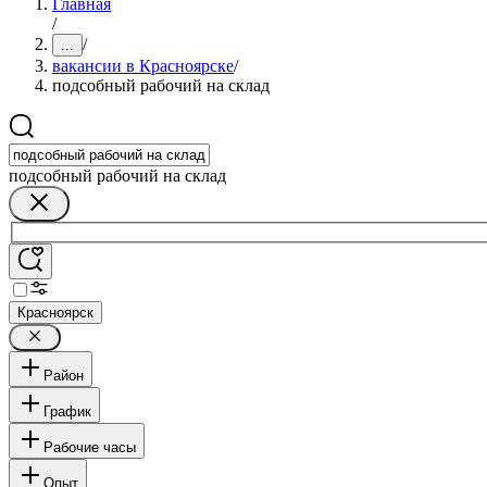
Главная
/
/
...
вакансии в Красноярске
/
подсобный рабочий на склад
подсобный рабочий на склад
Красноярск
Район
График
Рабочие часы
Опыт