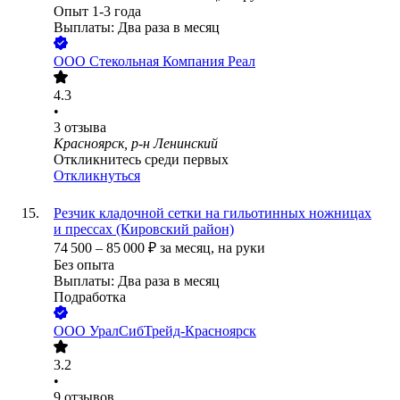
Опыт 1-3 года
Выплаты: Два раза в месяц
ООО
Стекольная Компания Реал
4.3
•
3
отзыва
Красноярск, р-н Ленинский
Откликнитесь среди первых
Откликнуться
Резчик кладочной сетки на гильотинных ножницах
и прессах (Кировский район)
74 500
–
85 000
₽
за месяц,
на руки
Без опыта
Выплаты: Два раза в месяц
Подработка
ООО
УралСибТрейд-Красноярск
3.2
•
9
отзывов