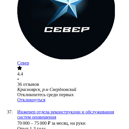
Север
4.4
•
36
отзывов
Красноярск, р-н Свердловский
Откликнитесь среди первых
Откликнуться
Инженер отдела реконструкции и обслуживания
систем оповещения
70 000
–
75 000
₽
за месяц,
на руки
Опыт 1-3 года