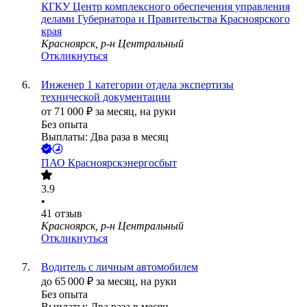
КГКУ Центр комплексного обеспечения управления
делами Губернатора и Правительства Красноярского
края
Красноярск, р-н Центральный
Откликнуться
Инженер 1 категории отдела экспертизы
технической документации
от
71 000
₽
за месяц,
на руки
Без опыта
Выплаты: Два раза в месяц
ПАО
Красноярскэнергосбыт
3.9
•
41
отзыв
Красноярск, р-н Центральный
Откликнуться
Водитель с личным автомобилем
до
65 000
₽
за месяц,
на руки
Без опыта
Выплаты: Два раза в месяц