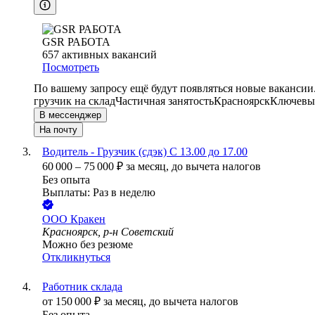
GSR РАБОТА
657
активных вакансий
Посмотреть
По вашему запросу ещё будут появляться новые вакансии
грузчик на склад
Частичная занятость
Красноярск
Ключевые
В мессенджер
На почту
Водитель - Грузчик (сдэк) С 13.00 до 17.00
60 000
–
75 000
₽
за месяц,
до вычета налогов
Без опыта
Выплаты: Раз в неделю
ООО
Кракен
Красноярск, р-н Советский
Можно без резюме
Откликнуться
Работник склада
от
150 000
₽
за месяц,
до вычета налогов
Без опыта