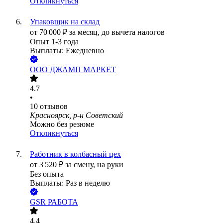
Откликнуться
Упаковщик на склад
от
70 000
₽
за месяц,
до вычета налогов
Опыт 1-3 года
Выплаты: Ежедневно
ООО
ДЖАМП МАРКЕТ
4.7
•
10
отзывов
Красноярск, р-н Советский
Можно без резюме
Откликнуться
Работник в колбасный цех
от
3 520
₽
за смену,
на руки
Без опыта
Выплаты: Раз в неделю
GSR РАБОТА
4.4