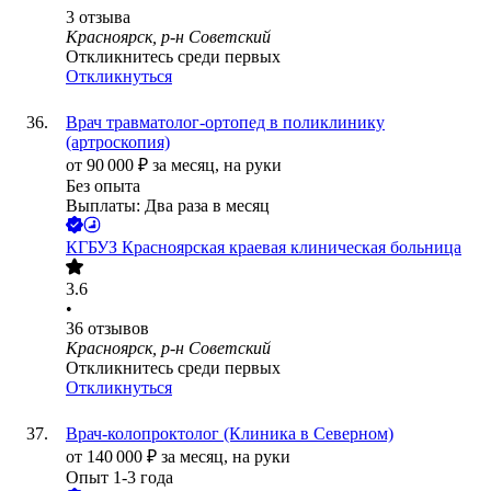
3
отзыва
Красноярск, р-н Советский
Откликнитесь среди первых
Откликнуться
Врач травматолог-ортопед в поликлинику
(артроскопия)
от
90 000
₽
за месяц,
на руки
Без опыта
Выплаты: Два раза в месяц
КГБУЗ Красноярская краевая клиническая больница
3.6
•
36
отзывов
Красноярск, р-н Советский
Откликнитесь среди первых
Откликнуться
Врач-колопроктолог (Клиника в Северном)
от
140 000
₽
за месяц,
на руки
Опыт 1-3 года