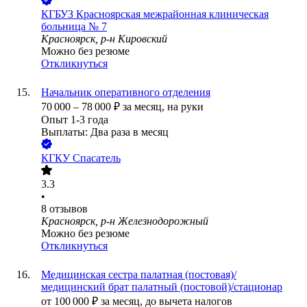
КГБУЗ Красноярская межрайонная клиническая
больница № 7
Красноярск, р-н Кировский
Можно без резюме
Откликнуться
Начальник оперативного отделения
70 000
–
78 000
₽
за месяц,
на руки
Опыт 1-3 года
Выплаты: Два раза в месяц
КГКУ Спасатель
3.3
•
8
отзывов
Красноярск, р-н Железнодорожный
Можно без резюме
Откликнуться
Медицинская сестра палатная (постовая)/
медицинский брат палатный (постовой)/стационар
от
100 000
₽
за месяц,
до вычета налогов