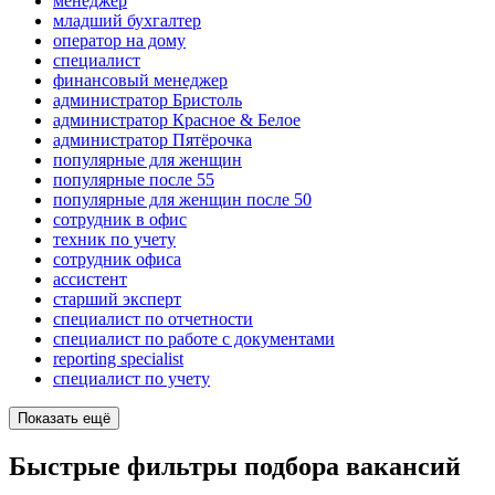
менеджер
младший бухгалтер
оператор на дому
специалист
финансовый менеджер
администратор Бристоль
администратор Красное & Белое
администратор Пятёрочка
популярные для женщин
популярные после 55
популярные для женщин после 50
сотрудник в офис
техник по учету
сотрудник офиса
ассистент
старший эксперт
специалист по отчетности
специалист по работе с документами
reporting specialist
специалист по учету
Показать ещё
Быстрые фильтры подбора вакансий