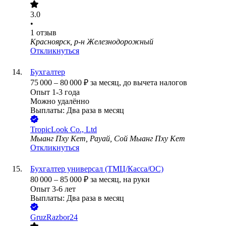
3.0
•
1
отзыв
Красноярск, р-н Железнодорожный
Откликнуться
Бухгалтер
75 000
–
80 000
₽
за месяц,
до вычета налогов
Опыт 1-3 года
Можно удалённо
Выплаты: Два раза в месяц
TropicLook Co., Ltd
Мыанг Пху Кет, Рауай, Сой Мыанг Пху Кет
Откликнуться
Бухгалтер универсал (ТМЦ/Касса/ОС)
80 000
–
85 000
₽
за месяц,
на руки
Опыт 3-6 лет
Выплаты: Два раза в месяц
GruzRazbor24