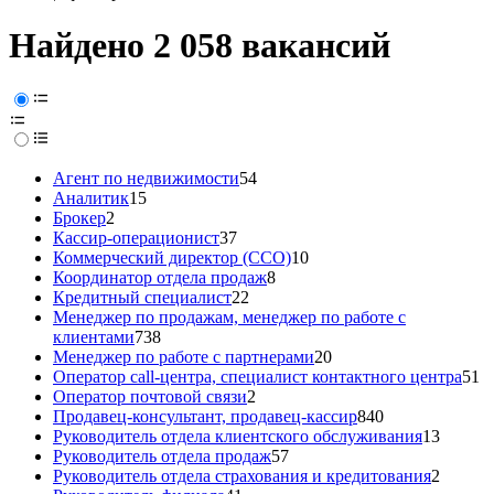
Найдено 2 058 вакансий
Агент по недвижимости
54
Аналитик
15
Брокер
2
Кассир-операционист
37
Коммерческий директор (CCO)
10
Координатор отдела продаж
8
Кредитный специалист
22
Менеджер по продажам, менеджер по работе с
клиентами
738
Менеджер по работе с партнерами
20
Оператор call-центра, специалист контактного центра
51
Оператор почтовой связи
2
Продавец-консультант, продавец-кассир
840
Руководитель отдела клиентского обслуживания
13
Руководитель отдела продаж
57
Руководитель отдела страхования и кредитования
2