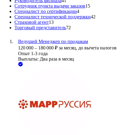
Руководитель филиала
41
Сотрудник пункта выдачи заказов
15
Специалист по сертификации
4
Специалист технической поддержки
42
Страховой агент
13
Торговый представитель
72
Ведущий Менеджер по продажам
120 000
–
180 000
₽
за месяц,
до вычета налогов
Опыт 1-3 года
Выплаты: Два раза в месяц