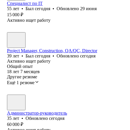
Специалист по IT
55
лет
•
Был
сегодня
•
Обновлено
29 июня
15 000
₽
Активно ищет работу
Project Manager, Construction, QA/QC, Director
39
лет
•
Был
сегодня
•
Обновлено
сегодня
Активно ищет работу
Общий опыт
18
лет
7
месяцев
Другие резюме
Ещё 1 резюме
Администратор-руководитель
35
лет
•
Обновлено
сегодня
60 000
₽
Активно ищет работу