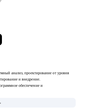
темный анализ, проектирование от уровня
стирование и внедрение.
рограммное обеспечение и
дрением как в небольших командах до 10
ь
численностью 150+ ИТ-сотрудников в Первый