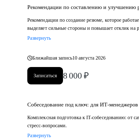
⦁ Бизнес и системным аналитикам.
Рекомендации по составлению и улучшению ре
⦁ Тем, кто хочет начать свой путь в ИТ.
⦁ Тестировщикам, разработчикам, инженерам.
Рекомендации по создание резюме, которое работае
выделяет сильные стороны и повышает отклик на 
Развернуть
Ближайшая запись
10 августа 2026
8 000
₽
Записаться
Собеседование под ключ: для ИТ-менеджеров
Комплексная подготовка к IT-собеседованию: от с
стресс-вопросами.
Развернуть