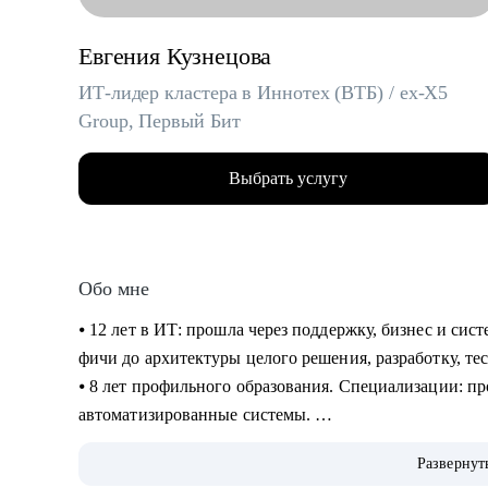
Евгения Кузнецова
ИТ-лидер кластера в Иннотех (ВТБ) / ex-X5
Group, Первый Бит
Выбрать услугу
Обо мне
⦁ 12 лет в ИТ: прошла через поддержку, бизнес и сис
фичи до архитектуры целого решения, разработку, те
⦁ 8 лет профильного образования. Специализации: п
автоматизированные системы.
⦁ 9 лет в менеджменте: управляла разработкой и вне
Развернут
человек, так и в нескольких бизнес-доменах общей 