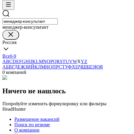
менеджер-консультант
Россия
Все
0-9
A
B
C
D
E
F
G
H
I
J
K
L
M
N
O
P
Q
R
S
T
U
V
W
X
Y
Z
А
Б
В
Г
Д
Е
Ж
З
И
Й
К
Л
М
Н
О
П
Р
С
Т
У
Ф
Х
Ц
Ч
Ш
Щ
Э
Ю
Я
0 компаний
Ничего не нашлось
Попробуйте изменить формулировку или фильтры
HeadHunter
Размещение вакансий
Поиск по резюме
О компании