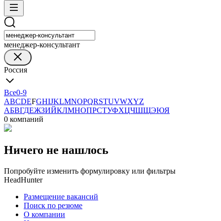
менеджер-консультант
Россия
Все
0-9
A
B
C
D
E
F
G
H
I
J
K
L
M
N
O
P
Q
R
S
T
U
V
W
X
Y
Z
А
Б
В
Г
Д
Е
Ж
З
И
Й
К
Л
М
Н
О
П
Р
С
Т
У
Ф
Х
Ц
Ч
Ш
Щ
Э
Ю
Я
0 компаний
Ничего не нашлось
Попробуйте изменить формулировку или фильтры
HeadHunter
Размещение вакансий
Поиск по резюме
О компании