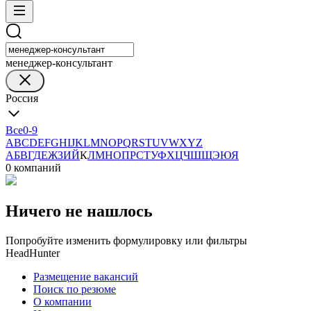
менеджер-консультант
Россия
Все
0-9
A
B
C
D
E
F
G
H
I
J
K
L
M
N
O
P
Q
R
S
T
U
V
W
X
Y
Z
А
Б
В
Г
Д
Е
Ж
З
И
Й
К
Л
М
Н
О
П
Р
С
Т
У
Ф
Х
Ц
Ч
Ш
Щ
Э
Ю
Я
0 компаний
Ничего не нашлось
Попробуйте изменить формулировку или фильтры
HeadHunter
Размещение вакансий
Поиск по резюме
О компании