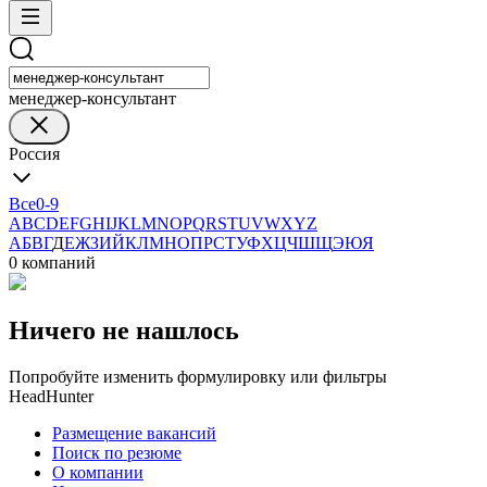
менеджер-консультант
Россия
Все
0-9
A
B
C
D
E
F
G
H
I
J
K
L
M
N
O
P
Q
R
S
T
U
V
W
X
Y
Z
А
Б
В
Г
Д
Е
Ж
З
И
Й
К
Л
М
Н
О
П
Р
С
Т
У
Ф
Х
Ц
Ч
Ш
Щ
Э
Ю
Я
0 компаний
Ничего не нашлось
Попробуйте изменить формулировку или фильтры
HeadHunter
Размещение вакансий
Поиск по резюме
О компании