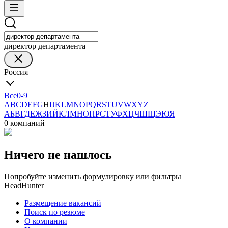
директор департамента
Россия
Все
0-9
A
B
C
D
E
F
G
H
I
J
K
L
M
N
O
P
Q
R
S
T
U
V
W
X
Y
Z
А
Б
В
Г
Д
Е
Ж
З
И
Й
К
Л
М
Н
О
П
Р
С
Т
У
Ф
Х
Ц
Ч
Ш
Щ
Э
Ю
Я
0 компаний
Ничего не нашлось
Попробуйте изменить формулировку или фильтры
HeadHunter
Размещение вакансий
Поиск по резюме
О компании