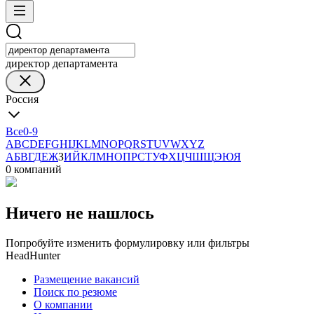
директор департамента
Россия
Все
0-9
A
B
C
D
E
F
G
H
I
J
K
L
M
N
O
P
Q
R
S
T
U
V
W
X
Y
Z
А
Б
В
Г
Д
Е
Ж
З
И
Й
К
Л
М
Н
О
П
Р
С
Т
У
Ф
Х
Ц
Ч
Ш
Щ
Э
Ю
Я
0 компаний
Ничего не нашлось
Попробуйте изменить формулировку или фильтры
HeadHunter
Размещение вакансий
Поиск по резюме
О компании