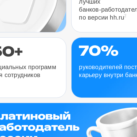
лучших
банков-работодате
2
по версии hh.ru
руководителей пос
циальных программ
карьеру внутри бан
я сотрудников