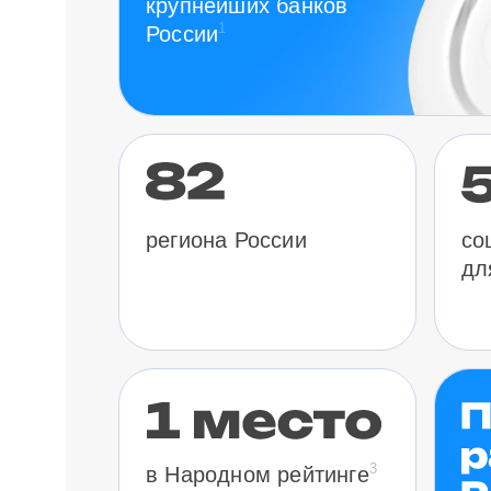
крупнейших банков
1
России
региона России
со
дл
3
в Народном рейтинге