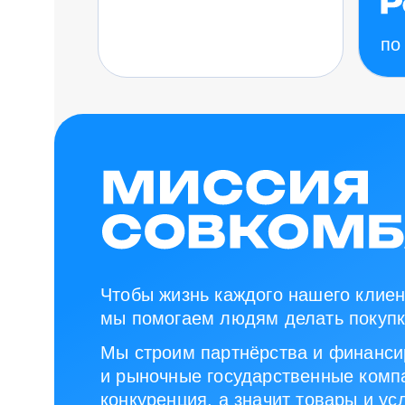
по
Чтобы жизнь каждого нашего клиен
мы помогаем людям делать покупк
Мы строим партнёрства и финанси
и рыночные государственные компа
конкуренция, а значит товары и ус