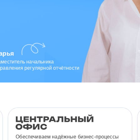
арья
аместитель начальника
равления регулярной отчётности
Обеспечиваем надёжные бизнес-процессы