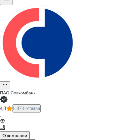
ПАО
Совкомбанк
4,3
8 874 отзыва
·
О компании