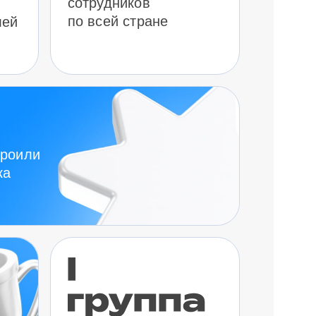
сотрудников
по всей стране
лей
троили
ка