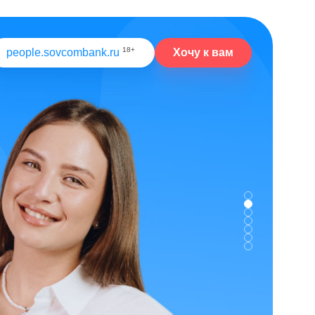
18+
Хочу к вам
people.sovcombank.ru