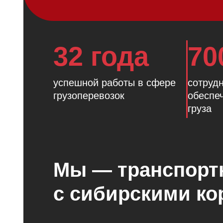
32 года
70
успешной работы в сфере
сотруд
грузоперевозок
обеспе
груза
Мы — транспортн
с сибирскими к