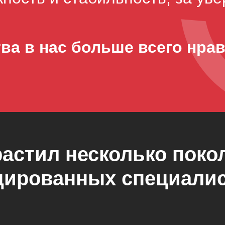
тва в нас больше всего нра
растил несколько поко
цирован
ных специали