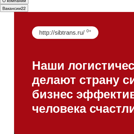
О компании
Вакансии
22
0+
http://sibtrans.ru/
Наши логистиче
делают страну с
бизнес эффектив
человека счастл