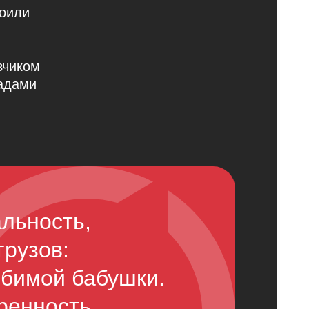
воили
зчиком
адами
альность,
грузов:
юбимой бабушки.
еренность