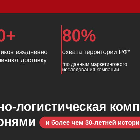
0+
80%
ников ежедневно
охвата территории РФ*
чивают доставку
*по данным маркетингового
исследования компании
о-логистическая ком
орнями
и более чем 30-летней истори