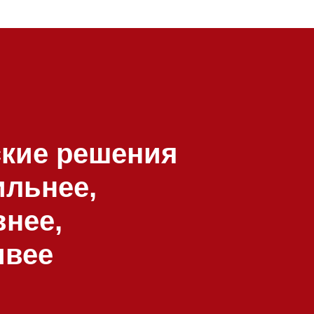
ские решения
ильнее,
нее,
ивее