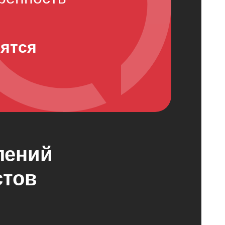
вятся
лений
стов