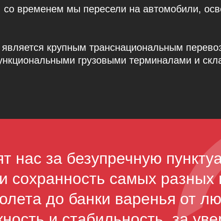
, со временем мы пересели на автомобили, ос
т является крупным транснациональным перево
функциональными грузовыми терминалами и скл
т нас за безупречную пункту
и сохранность самых разных 
молета до банки варенья от л
ность и стабильность, за ув