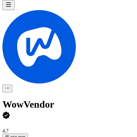
WowVendor
4,7
45 отзывов