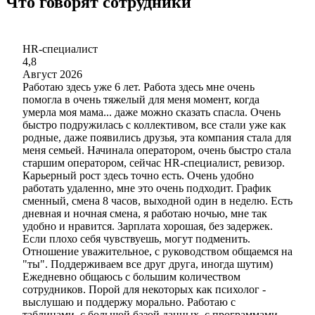
Что говорят сотрудники
HR-специалист
4,8
Август 2026
Работаю здесь уже 6 лет. Работа здесь мне очень
помогла в очень тяжелый для меня момент, когда
умерла моя мама... даже можно сказать спасла. Очень
быстро подружилась с коллективом, все стали уже как
родные, даже появились друзья, эта компания стала для
меня семьей. Начинала оператором, очень быстро стала
старшим оператором, сейчас HR-специалист, ревизор.
Карьерный рост здесь точно есть. Очень удобно
работать удаленно, мне это очень подходит. График
сменный, смена 8 часов, выходной один в неделю. Есть
дневная и ночная смена, я работаю ночью, мне так
удобно и нравится. Зарплата хорошая, без задержек.
Если плохо себя чувствуешь, могут подменить.
Отношение уважительное, с руководством общаемся на
"ты". Поддерживаем все друг друга, иногда шутим)
Ежедневно общаюсь с большим количеством
сотрудников. Порой для некоторых как психолог -
выслушаю и поддержу морально. Работаю с
таблицами, с большой базой данных, с программами,