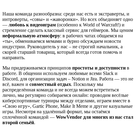
Наша команда разнообразна: среди нас есть и экстраверты, и
интроверты, «совы» и «жаворонки». Но всех объединяет одно
—
любовь к видеоиграм
(особенно к World of Warcraft!) и
стремление сделать классный сервис для геймеров. Мы ценим
неформальную атмосферу
: в рабочих чатах общаемся на
«ты», обмениваемся мемами и бурно обсуждаем новости
индустрии. Руководитель у нас – не строгий начальник, а
скорей старший товарищ, который всегда готов помочь и
направить.
Мы придерживаемся принципов
простоты и доступности
в
работе. В общении используем любимые всеми Slack и
Discord, для организации задач – Notion и Jira. Работа — это не
всё, важен и
совместный отдых
. Поскольку мы
распределённая команда и не всегда можем встретиться
лично, мы регулярно собираемся онлайн: проводим весёлые
киберспортивные турниры между отделами, играем вместе в
«Свою игру», Gartic Phone, Make It Meme и другие казуальные
игры. Несмотря на удалённый формат, мы остаёмся
сплочённой командой —
WowVendor для многих из нас стал
второй семьёй
.