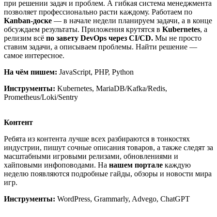
при решении задач и проблем. А гибкая система менеджмента
позволяет профессионально расти каждому. Работаем по
Kanban-доске
— в начале недели планируем задачи, а в конце
обсуждаем результаты. Приложения крутятся в
Kubernetes
, а
релизим всё
по завету DevOps через CI/CD.
Мы не просто
ставим задачи, а описываем проблемы. Найти решение —
самое интересное.
На чём пишем:
JavaScript, PHP, Python
Инструменты:
Kubernetes, MariaDB/Kafka/Redis,
Prometheus/Loki/Sentry
Контент
Ребята из контента лучше всех разбираются в тонкостях
индустрии, пишут сочные описания товаров, а также следят за
масштабными игровыми релизами, обновлениями и
хайповыми инфоповодами. На
нашем портале
каждую
неделю появляются подробные гайды, обзоры и новости мира
игр.
Инструменты:
WordPress, Grammarly, Advego, ChatGPT