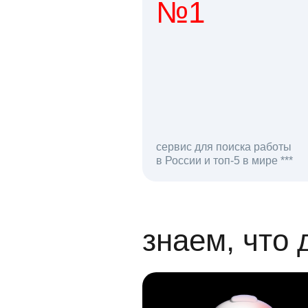
№1
1 мл
сервис для поиска работы
в России и топ-5 в мире ***
откликов на вак
знаем, что 