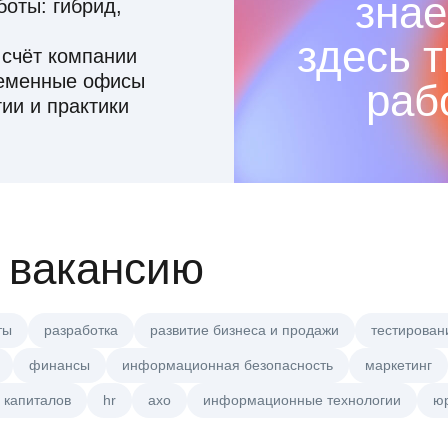
знае
оты: гибрид,
здесь 
 счёт компании
ременные офисы
раб
ии и практики
 вакансию
ты
разработка
развитие бизнеса и продажи
тестирован
финансы
информационная безопасность
маркетинг
 капиталов
hr
axo
информационные технологии
ю