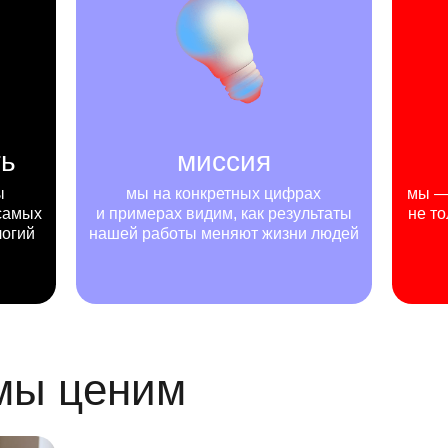
ть
миссия
ы
мы на конкретных цифрах
мы — 
самых
и примерах видим, как результаты
не то
логий
нашей работы меняют жизни людей
 мы ценим