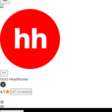
ООО
HeadHunter
4,5
247 отзывов
·