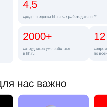
рд
4,5
средняя оценка hh.ru как работодателя **
2000+
68 млн
12
сотрудников уже работают
соврем
в hh.ru
резюме в базе
по все
ансии
для нас важно