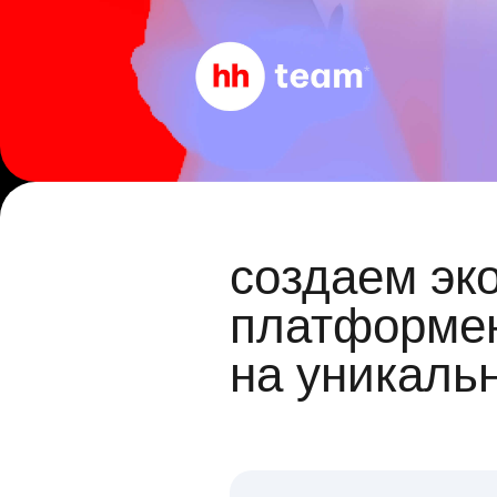
создаем эк
платформен
на уникаль