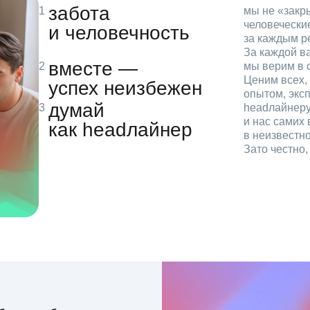
забота
мы не «зак
человечески
и человечность
за каждым р
За каждой в
вместе —
мы верим в с
Ценим всех, 
успех неизбежен
опытом, эксп
думай
headлайнеру
и нас самих 
как headлайнер
в неизвестн
Зато честно