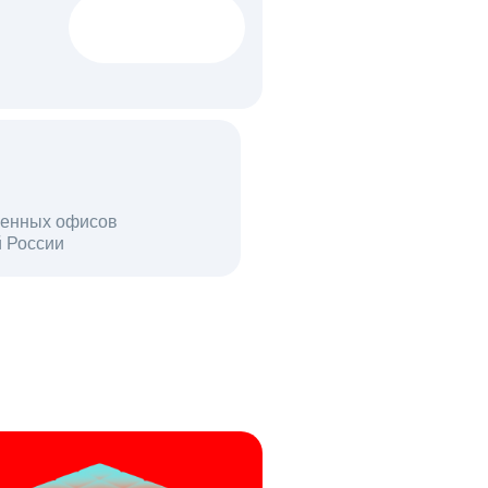
1522 тыс
вакансий
18 млн
енных офисов
й России
пользователей в день