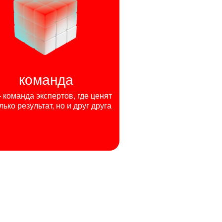
команда
команда экспертов, где ценят
лько результат, но и друг друга