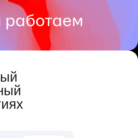
ый
ный
гиях