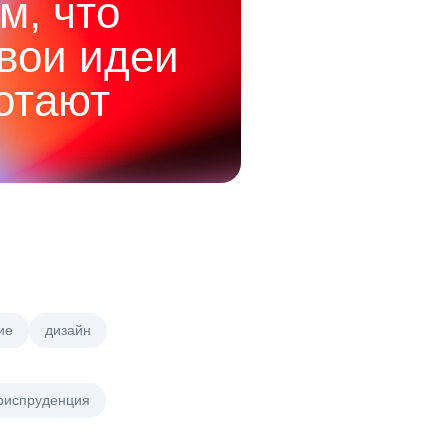
м, что
твои идеи
отают
ие
дизайн
риспруденция