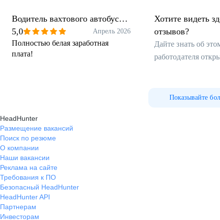
Водитель вахтового автобуса
Хотите видеть з
КАМАЗ Нефаз
5,0
отзывов?
Апрель 2026
Полностью белая заработная
Дайте знать об эт
плата!
работодателя откр
Показывайте бо
HeadHunter
Размещение вакансий
Поиск по резюме
О компании
Наши вакансии
Реклама на сайте
Требования к ПО
Безопасный HeadHunter
HeadHunter API
Партнерам
Инвесторам