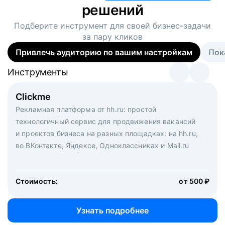
решений
Подберите инструмент для своей
бизнес-задачи
за пару кликов
Привлечь аудиторию по вашим настройкам
Пок
Инструменты
Инструменты
Инструменты
Виртуальный рекрутер
Clickme
Вакансия дня
Массовый подбор под ключ. Решите, сколько
Рекламная платформа от hh.ru: простой
Рекламный формат для вакансий на главной странице
кандидатов и когда вам нужно, и за дело возьмутся
технологичный сервис для продвижения вакансий
hh.ru. Увеличивает количество откликов
маркетологи, рекрутеры и проектные менеджеры
и проектов бизнеса на разных площадках: на hh.ru,
hh.ru с целым набором digital-инструментов
во ВКонтакте, Яндексе, Одноклассниках и Mail.ru
Стоимость:
от 200 000 ₽
Узнать подробнее
Стоимость:
от 500 ₽
Узнать подробнее
Узнать подробнее