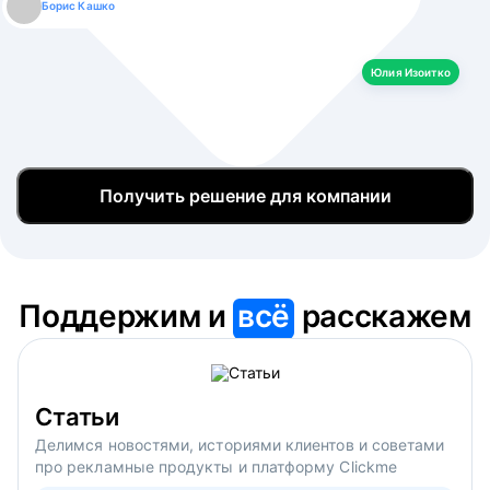
Борис Кашко
Юлия Изоитко
Александр Кулагин
Даниил Макаров
Екатерина Лазаренко
Юлия Изоитко
Получить решение для компании
Поддержим и
всё
расскажем
Статьи
Делимся новостями, историями клиентов и советами
про рекламные продукты и платформу Clickme