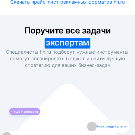
Скачать прайс-лист рекламных форматов hh.ru
Поручите все задачи
экспертам
Специалисты hh.ru подберут нужные инструменты,
помогут спланировать бюджет и найти лучшую
стратегию для ваших
бизнес-задач
+ ещё
4
эксперта
Екатерина Лазаренко
Александр Кулагин
Даниил Макаров
Борис Кашко
Юлия Изоитко