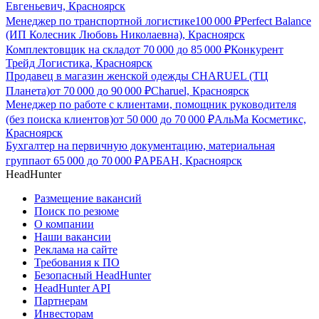
Евгеньевич, Красноярск
Менеджер по транспортной логистике
100 000
₽
Perfect Balance
(ИП Колесник Любовь Николаевна), Красноярск
Комплектовщик на склад
от
70 000
до
85 000
₽
Конкурент
Трейд Логистика, Красноярск
Продавец в магазин женской одежды CHARUEL (ТЦ
Планета)
от
70 000
до
90 000
₽
Charuel, Красноярск
Менеджер по работе с клиентами, помощник руководителя
(без поиска клиентов)
от
50 000
до
70 000
₽
АльМа Косметикс,
Красноярск
Бухгалтер на первичную документацию, материальная
группа
от
65 000
до
70 000
₽
АРБАН, Красноярск
HeadHunter
Размещение вакансий
Поиск по резюме
О компании
Наши вакансии
Реклама на сайте
Требования к ПО
Безопасный HeadHunter
HeadHunter API
Партнерам
Инвесторам