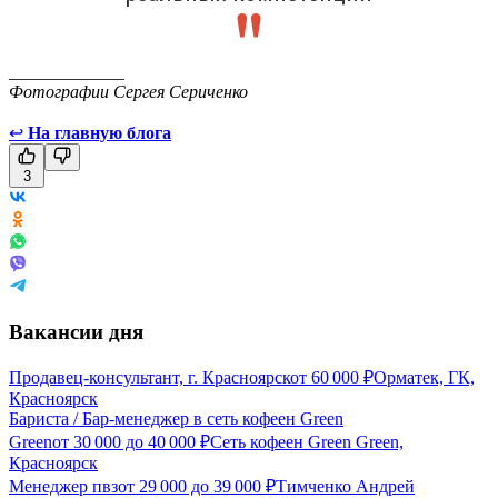
_____________
Фотографии Сергея Сериченко
↩
На главную блога
3
Вакансии дня
Продавец-консультант, г. Красноярск
от
60 000
₽
Орматек, ГК,
Красноярск
Бариста / Бар-менеджер в сеть кофеен Green
Green
от
30 000
до
40 000
₽
Сеть кофеен Green Green,
Красноярск
Менеджер пвз
от
29 000
до
39 000
₽
Тимченко Андрей