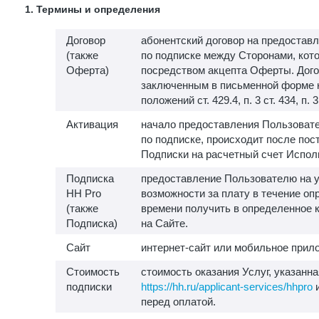
1. Термины и определения
Договор
абонентский договор на предоставл
(также
по подписке между Сторонами, кот
Оферта)
посредством акцепта Оферты. Дого
заключенным в письменной форме 
положений ст. 429.4, п. 3 ст. 434, п. 
Активация
начало предоставления Пользовате
по подписке, происходит после пос
Подписки на расчетный счет Испол
Подписка
предоставление Пользователю на у
HH Pro
возможности за плату в течение о
(также
времени получить в определенное 
Подписка)
на Сайте.
Сайт
интернет-сайт или мобильное прило
Стоимость
стоимость оказания Услуг, указанна
подписки
https://hh.ru/applicant-services/hhpro
и
перед оплатой.