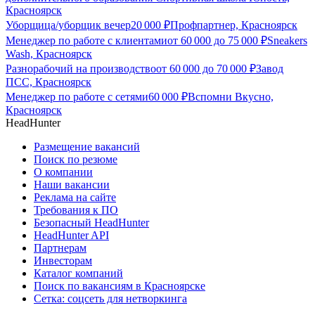
Красноярск
Уборщица/уборщик вечер
20 000
₽
Профпартнер, Красноярск
Менеджер по работе с клиентами
от
60 000
до
75 000
₽
Sneakers
Wash, Красноярск
Разнорабочий на производство
от
60 000
до
70 000
₽
Завод
ПСС, Красноярск
Менеджер по работе с сетями
60 000
₽
Вспомни Вкусно,
Красноярск
HeadHunter
Размещение вакансий
Поиск по резюме
О компании
Наши вакансии
Реклама на сайте
Требования к ПО
Безопасный HeadHunter
HeadHunter API
Партнерам
Инвесторам
Каталог компаний
Поиск по вакансиям в Красноярске
Сетка: соцсеть для нетворкинга