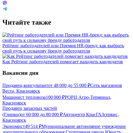
Читайте также
Рейтинг работодателей или Премия HR-бренд: как выбрать
свой путь к сильному бренду работодателя
Как Рейтинг работодателей помогает находить кандидатов
Вакансии дня
Продавец-консультант
от
48 000
до
55 000
₽
Сеть магазинов
Веста, Красноярск
Машинист тепловоза
100 000
₽
РОРЦ Агро-Терминал,
Красноярск
Продавец запасных частей
(Глинки)
от
60 000
до
80 000
₽
Автоцентр КрасГАЗсервис,
Красноярск
Экономист
49 514
₽
Муниципальное автономное учреждение
дополнительного образования Спортивная школа Юность,