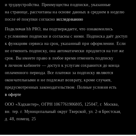
тратите много времени на поиск и вручную поднимаете
и трудоустройства. Преимущества подписки, указанные
резюме
на странице, рассчитаны на основе данных в среднем в неделю
после её покупки согласно
хотите сравнить себя с конкурентами и оценить шансы
исследованию
Подключая hh PRO, вы подтверждаете, что ознакомились
с условиями подписки и согласны с ними. Подписка даёт доступ
к функциям сервиса на срок, указанный при оформлении. Если
не отменить подписку, она автоматически продлится на тот же
срок. Вы имеете право в любое время отменить подписку
в личном кабинете — доступ к услугам сохранится до конца
оплаченного периода. Все платежи за подписку являются
окончательными и не подлежат возврату, кроме случаев,
предусмотренных законодательством. Полные условия есть
в оферте
ООО «Хэдхантер», ОГРН 1067761906805, 125047, г. Москва,
вн. тер. г. Муниципальный округ Тверской, ул. 2-я Брестская,
д. 48, помещ. 25